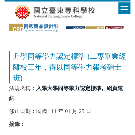
跳
到
主
要
內
容
區
升學同等學力認定標準 (二專畢業經
離校三年，得以同等學力報考碩士
班)
法規名稱：
入學大學同等學力認定標準。
網頁連
結
修正日期：民國 111 年 01 月 25 日
摘錄：