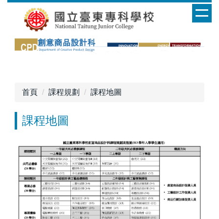
跳
到
主
要
內
容
區
首頁
課程規劃
課程地圖
課程地圖