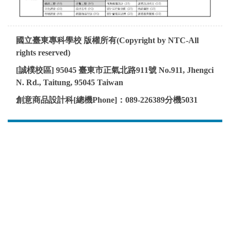
國立臺東專科學校 版權所有
(Copyright by NTC-All
rights reserved
)
[
誠樸校
區
] 95045
臺東市正氣北路
911
號
No.911,
Jhengci
N. Rd., Taitung, 95045
Taiwan
創意商品設計科
[
總機
Phone
]
：
089-226389
分機
5031