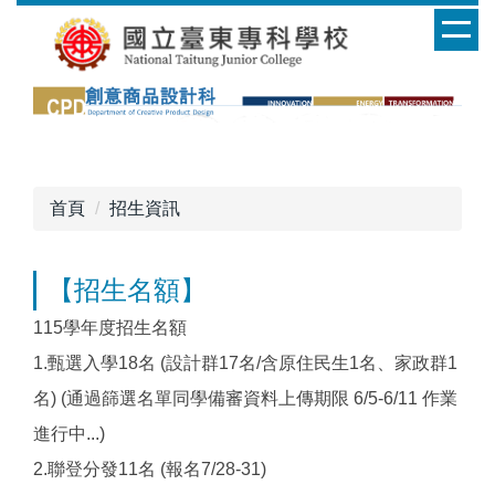
跳
到
主
要
內
容
區
首頁
招生資訊
【招生名額】
115學年度招生名額
1.甄選入學18名 (設計群17名/含原住民生1名、家政群1
名) (通過篩選名單同學備審資料上傳期限 6/5-6/11 作業
進行中...)
2.聯登分發11名 (報名7/28-31)