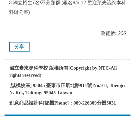
3.獨立招生7名/不分類群 (報名8/6-12 歡迎預先洽詢本科
科辦公室)
瀏覽數:
206
分享
國立臺東專科學校 版權所有
(Copyright by NTC-All
rights reserved
)
[
誠樸校
區
] 95045
臺東市正氣北路
911
號
No.911,
Jhengci
N. Rd., Taitung, 95045
Taiwan
創意商品設計科
[
總機
Phone
]
：
089-226389
分機
5031