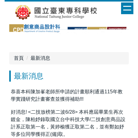
跳
到
主
要
內
容
區
首頁
最新消息
最新消息
恭喜本科陳加峯老師所申請的計畫順利通過115年教
學實踐研究計畫審查並獲得補助!!!
好消息! <二技放榜第二波6/28> 本科應屆畢業生再次
鍍金，陳柏妤錄取國立台中科技大學/二技創意商品設
計系正取第一名，黃婷榆獲正取第二名，並有鄭如妤
等多位同學獲得正(備)取。